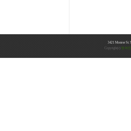
3421 Monroe St. 
Copyright(c)
행복