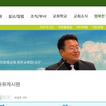
자유게시판
새글
0
/ 226