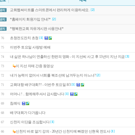
번호
제목
교회웹싸이트를 스마트폰에서 편리하게 이용하세요.
[
2
]
*홈페이지 회원가입 안내!*
[
2
]
*행복한교회 자유게시판 사용안내*
초청전도잔치 초청
[
1
]
76
이번주 토요일 사랑방 예배
75
내 삶은 하나님이 연출하신 한편의 영화 - 이 지선씨 사고 후 13년이 지난 지금
[
3
]
74
이 지선 자매 간증 동영상
73
내가 능력이 없어서 너희를 북조선에 남겨두는지 아느냐?
[
2
]
72
교회대항 배구대회!!! - 이번주 토요일 8/3
[
1
]
71
어머니 ! .. 함께해주셔서 감사합니다
[
1
]
70
침례식
69
배구대회가 다가옵니다
68
신천지 이단을 조심합시다
[
1
]
67
신천지 바로 알기 강의 - 20년간 신천지에 빠졌던 신현욱 전도사
[
1
]
66