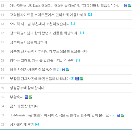
애나자매님 UC Davis 영화제, "영화예술 대상" 및 "다큐멘터리 작품상" 수상!!!
65
교회웹싸이트를 스마트폰에서 편리하게 이용하세요.
[
2
]
64
오미희 사모님 부친께서 소천하셨습니다.
[
1
]
63
정숙희권사님과 함께 했던 시간들을 회상하며...
[
1
]
62
정숙희권사님을회상하며.....
61
정숙희 권사님께서 하나님의 부르심을 받으셨습니다
60
엄마는 그래도 되는 줄 알았습니다.. - 심순덕-
[
1
]
59
행복 카페가 새봄단장을 했어요
[
6
]
58
부활절 단체사진에 빠진분들이 나타나다
[
3
]
57
성경공부에 참여합시다
56
부활축제
55
금식에 동참 합시다
54
'13 Messiah Sing! 헨델의 메시아 전곡을 관현악단 반주에 맞춰 불러요~
[
5
]
53
성가합창제 후기
[
4
]
52