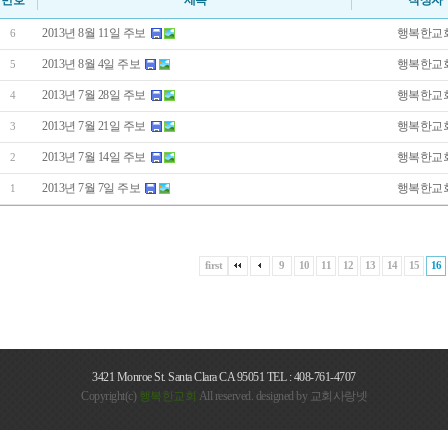
번호
제목
작성자
2013년 8월 11일 주보
행복한교
6
2013년 8월 4일 주보
행복한교
5
2013년 7월 28일 주보
행복한교
4
2013년 7월 21일 주보
행복한교
3
2013년 7월 14일 주보
행복한교
2
2013년 7월 7일 주보
행복한교
1
first
9
10
11
12
13
14
15
16
3421 Monroe St. Santa Clara CA 95051 TEL : 408-761-4707
Copyright(c)
행복한교회
All reserved. designed by
교회사랑넷