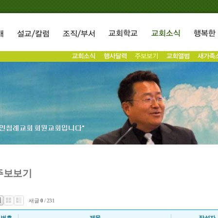
주보보기
새글
0
/ 231