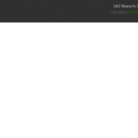
3421 Monroe St. 
Copyright(c)
행복