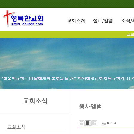
교회소식
행사앨범
새글
0
/ 320