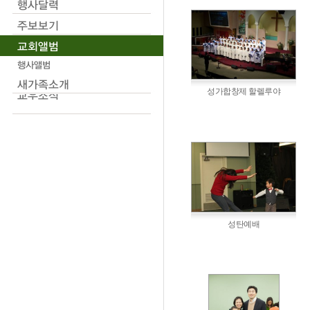
성가합창제 할렐루야
성탄예배